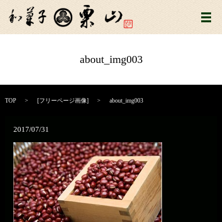
メ
about_img003
TOP
[
フリーページ画像
]
about_img003
2017/07/31