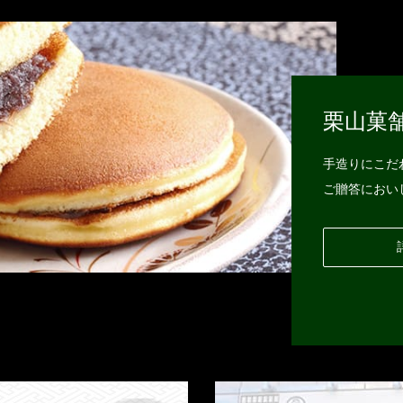
栗山菓
手造りにこだ
ご贈答におい