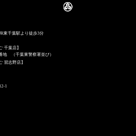
 ※JR東千葉駅より徒歩3分
ご 千葉店】
71番地 （千葉東警察署並び）
ご 習志野店】
2-1