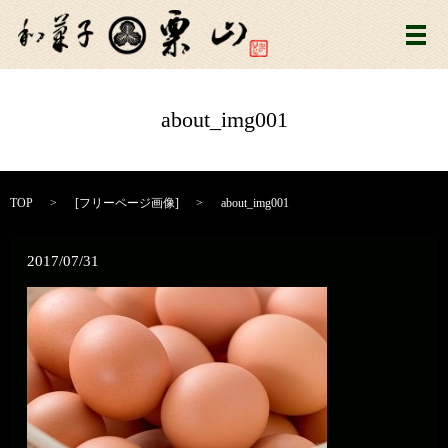
メ
about_img001
TOP
[
フリーページ画像
]
about_img001
2017/07/31