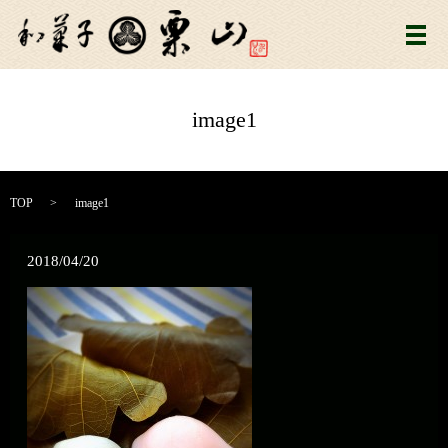
メ
image1
TOP
image1
2018/04/20